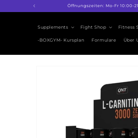
Direkt
Öffnungszeiten: Mo-Fr 10:00-2
zum
Inhalt
Supplements
Fight Shop
Fitness
-BOXGYM- Kursplan
Formulare
Über 
Zu
Produktinformationen
springen