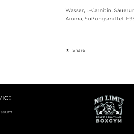
Wasser, L-Carnitin, Säueru
Aroma, Süßungsmittel: E955
Share
VICE
essum