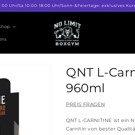
1:00 Uhr/Sa 10:00-18:00 Uhr/Sonn-&Feiertage: exklusives 
 Shop
Uns
QNT L-Carn
960ml
PREIS FRAGEN
QNT L-CARNITINE ist ein 
Carnitin von bester Quali