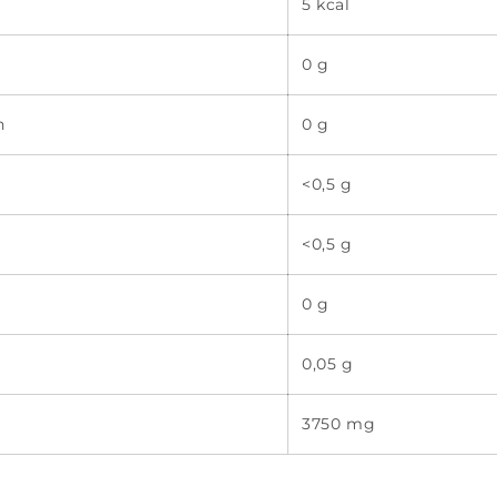
5 kcal
0 g
n
0 g
<0,5 g
<0,5 g
0 g
0,05 g
3750 mg