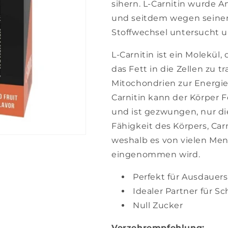
sihern. L-Carnitin wurde 
und seitdem wegen seine
Stoffwechsel untersucht 
L-Carnitin ist ein Molekül
das Fett in die Zellen zu t
Mitochondrien zur Energi
Carnitin kann der Körper F
und ist gezwungen, nur d
Fähigkeit des Körpers, Carn
weshalb es von vielen Me
eingenommen wird.
Perfekt für Ausdauer
Idealer Partner für 
Null Zucker
Verzehrempfehlung: