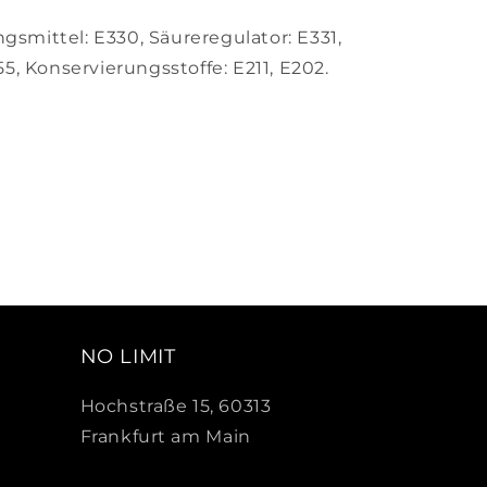
ngsmittel: E330, Säureregulator: E331,
, Konservierungsstoffe: E211, E202.
NO LIMIT
Hochstraße 15, 60313
Frankfurt am Main