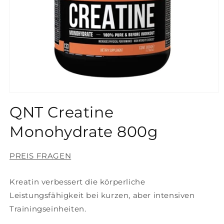
Medien
1
QNT Creatine
in
Modal
öffnen
Monohydrate 800g
PREIS FRAGEN
Kreatin verbessert die körperliche
Leistungsfähigkeit bei kurzen, aber intensiven
Trainingseinheiten.