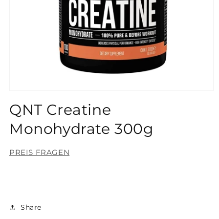
Medien
1
QNT Creatine
in
Modal
öffnen
Monohydrate 300g
PREIS FRAGEN
Share