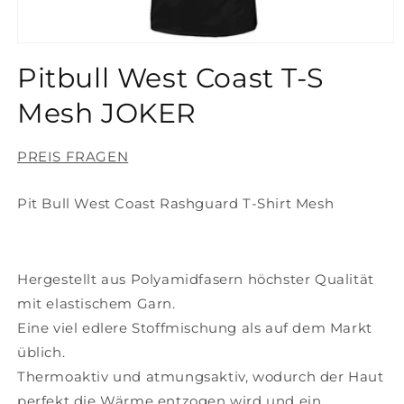
Medien
1
Pitbull West Coast T-S
in
Modal
öffnen
Mesh JOKER
PREIS FRAGEN
Pit Bull West Coast Rashguard T-Shirt Mesh
Hergestellt aus Polyamidfasern höchster Qualität
mit elastischem Garn.
Eine viel edlere Stoffmischung als auf dem Markt
üblich.
Thermoaktiv und atmungsaktiv, wodurch der Haut
perfekt die Wärme entzogen wird und ein