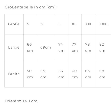
Größentabelle in cm [cm]:
Größe
S
M
L
XL
XXL
XXXL
66
74
77
78
82
Länge
69cm
cm
cm
cm
cm
cm
50
53
56
60
63
68
Breite
cm
cm
cm
cm
cm
cm
Toleranz +/- 1 cm