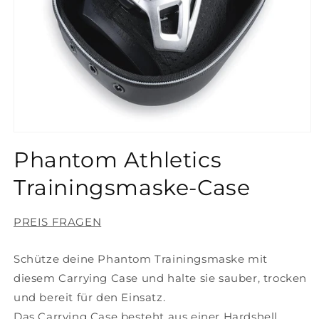
Medien
1
Phantom Athletics
in
Modal
öffnen
Trainingsmaske-Case
PREIS FRAGEN
Schütze deine Phantom Trainingsmaske mit
diesem Carrying Case und halte sie sauber, trocken
und bereit für den Einsatz.
Das Carrying Case besteht aus einer Hardshell