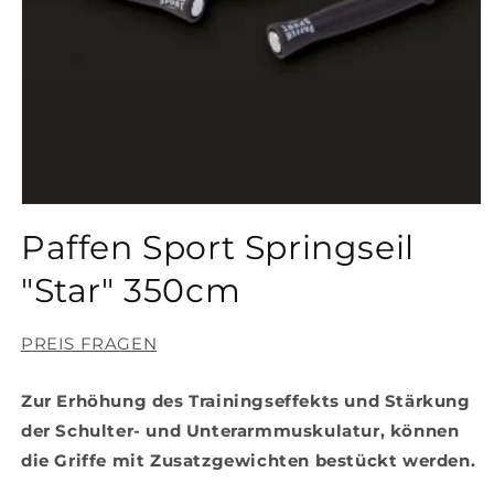
Medien
1
Paffen Sport Springseil
in
Modal
öffnen
"Star" 350cm
PREIS FRAGEN
Zur Erhöhung des Trainingseffekts und Stärkung
der Schulter- und Unterarmmuskulatur, können
die Griffe mit Zusatzgewichten bestückt werden.