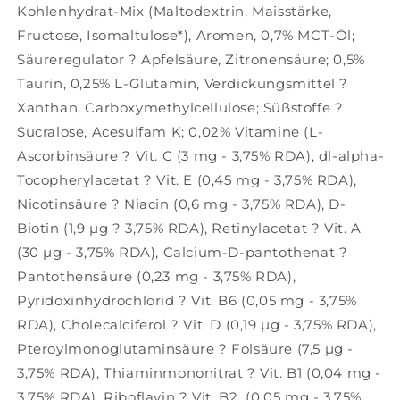
Kohlenhydrat-Mix (Maltodextrin, Maisstärke,
Fructose, Isomaltulose*), Aromen, 0,7% MCT-Öl;
Säureregulator ? Apfelsäure, Zitronensäure; 0,5%
Taurin, 0,25% L-Glutamin, Verdickungsmittel ?
Xanthan, Carboxymethylcellulose; Süßstoffe ?
Sucralose, Acesulfam K; 0,02% Vitamine (L-
Ascorbinsäure ? Vit. C (3 mg - 3,75% RDA), dl-alpha-
Tocopherylacetat ? Vit. E (0,45 mg - 3,75% RDA),
Nicotinsäure ? Niacin (0,6 mg - 3,75% RDA), D-
Biotin (1,9 µg ? 3,75% RDA), Retinylacetat ? Vit. A
(30 µg - 3,75% RDA), Calcium-D-pantothenat ?
Pantothensäure (0,23 mg - 3,75% RDA),
Pyridoxinhydrochlorid ? Vit. B6 (0,05 mg - 3,75%
RDA), Cholecalciferol ? Vit. D (0,19 µg - 3,75% RDA),
Pteroylmonoglutaminsäure ? Folsäure (7,5 µg -
3,75% RDA), Thiaminmononitrat ? Vit. B1 (0,04 mg -
3,75% RDA), Riboflavin ? Vit. B2 (0,05 mg - 3,75%