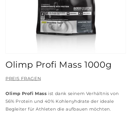
Medien
1
Olimp Profi Mass 1000g
in
Modal
öffnen
PREIS FRAGEN
Olimp Profi Mass
ist dank seinem Verhältnis von
56% Protein und 40% Kohlenyhdrate der ideale
Begleiter für Athleten die aufbauen möchten.