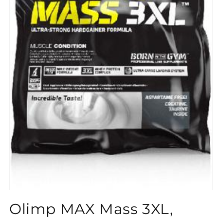
Medien
1
Olimp MAX Mass 3XL,
in
Modal