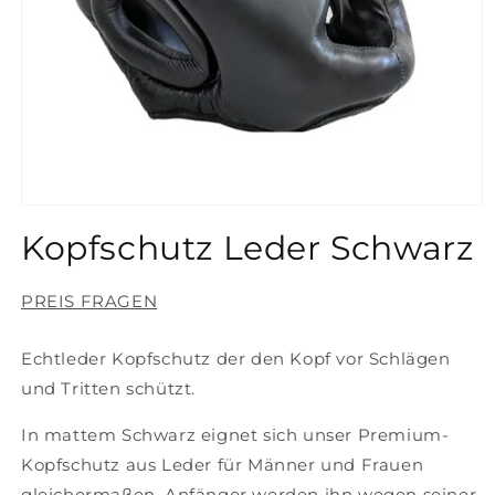
Medien
1
Kopfschutz Leder Schwarz
in
Modal
öffnen
PREIS FRAGEN
Echtleder Kopfschutz der den Kopf vor Schlägen
und Tritten schützt.
In mattem Schwarz eignet sich unser Premium-
Kopfschutz aus Leder für Männer und Frauen
gleichermaßen, Anfänger werden ihn wegen seiner