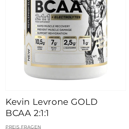
Medien
1
Kevin Levrone GOLD
in
Modal
öffnen
BCAA 2:1:1
PREIS FRAGEN