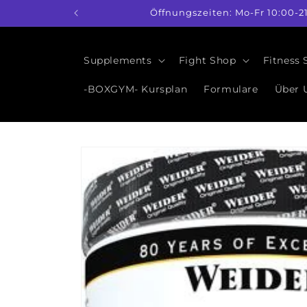
Direkt
Öffnungszeiten: Mo-Fr 10:00-2
zum
Inhalt
Supplements
Fight Shop
Fitness
-BOXGYM- Kursplan
Formulare
Über 
Zu
Produktinformationen
springen