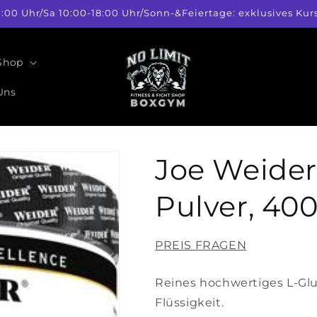
1:00 Uhr/Sa 10:00-18:00 Uhr/Sonn-&Feiertage: exklusives 
 Shop
Uns
Joe Weider
Pulver, 40
PREIS FRAGEN
Reines hochwertiges L-Gl
Flüssigkeit.