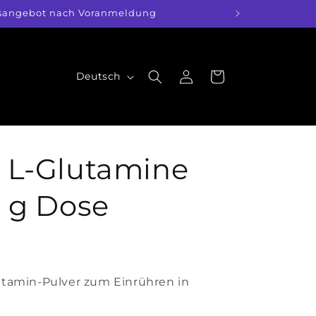
Kursangebot nach Voranmeldung
S
Einloggen
Warenkorb
Deutsch
p
r
a
c
 L-Glutamine
h
0 g Dose
e
utamin-Pulver zum Einrühren in