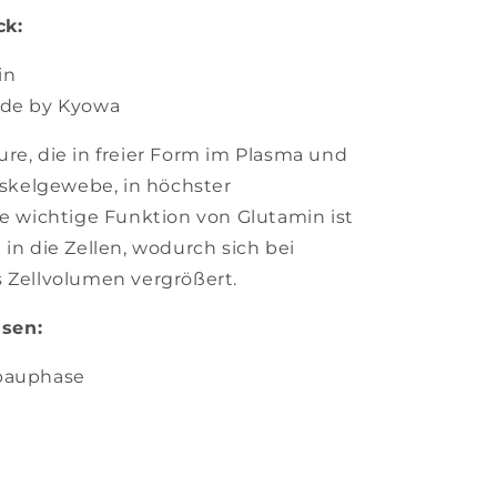
ck:
in
ade by Kyowa
re, die in freier Form im Plasma und
kelgewebe, in höchster
ne wichtige Funktion von Glutamin ist
 in die Zellen, wodurch sich bei
s Zellvolumen vergrößert.
sen:
fbauphase