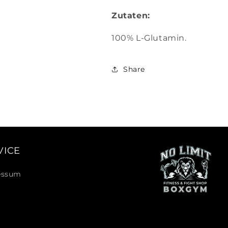
Zutaten:
100% L-Glutamin.
Share
VICE
essum