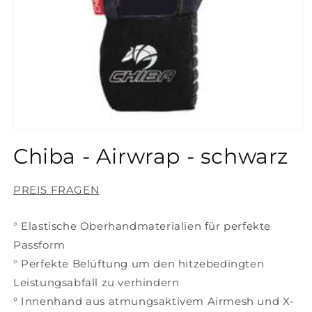
Medien
1
Chiba - Airwrap - schwarz
in
Modal
öffnen
PREIS FRAGEN
° Elastische Oberhandmaterialien für perfekte
Passform
° Perfekte Belüftung um den hitzebedingten
Leistungsabfall zu verhindern
° Innenhand aus atmungsaktivem Airmesh und X-