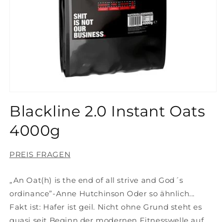
Medien
1
Blackline 2.0 Instant Oats
in
Modal
öffnen
4000g
PREIS FRAGEN
„An Oat(h) is the end of all strive and God´s
ordinance”-Anne Hutchinson Oder so ähnlich...
Fakt ist: Hafer ist geil. Nicht ohne Grund steht es
quasi seit Beginn der modernen Fitnesswelle auf