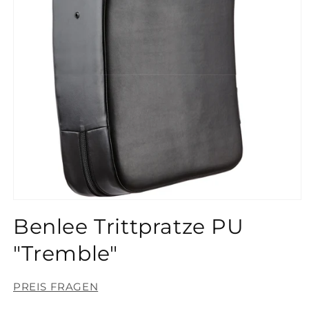
Medien
1
Benlee Trittpratze PU
in
Modal
öffnen
"Tremble"
PREIS FRAGEN