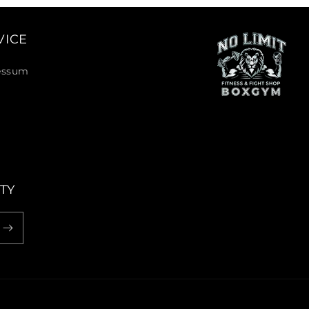
VICE
essum
TY