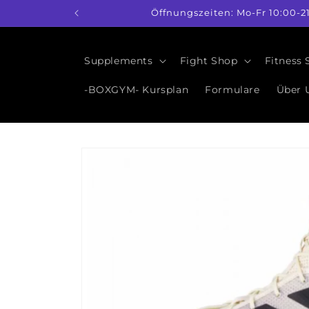
Direkt
Öffnungszeiten: Mo-Fr 10:00-2
zum
Inhalt
Supplements
Fight Shop
Fitness
-BOXGYM- Kursplan
Formulare
Über 
Zu
Produktinformationen
springen