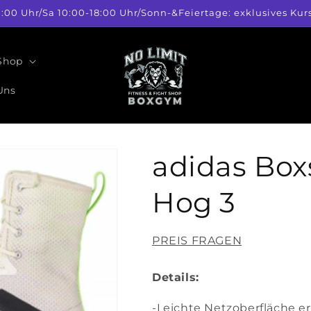
1:00 Uhr/Sa 10:00-18:00 Uhr/Sonn-&Feiertage: exklusives 
 Shop
Uns
adidas Bo
Hog 3
PREIS FRAGEN
Details:
-Leichte Netzoberfläche e