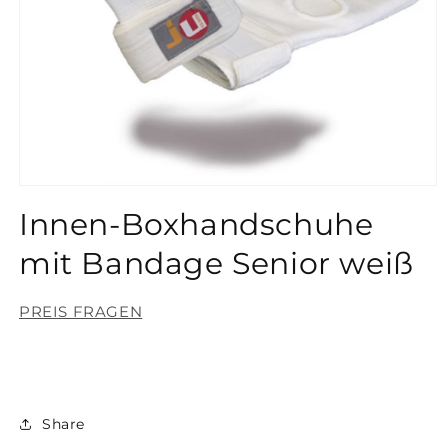
Medien
1
Innen-Boxhandschuhe
in
Modal
öffnen
mit Bandage Senior weiß
PREIS FRAGEN
Share