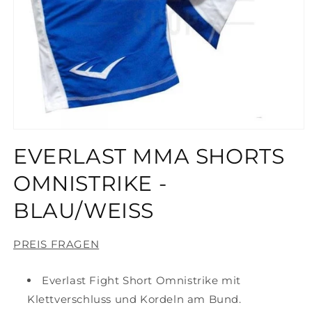
Medien
1
EVERLAST MMA SHORTS
in
Modal
öffnen
OMNISTRIKE -
BLAU/WEISS
PREIS FRAGEN
Everlast Fight Short Omnistrike mit
Klettverschluss und Kordeln am Bund.