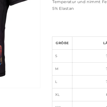
Temperatur und nimmt Feuc
5% Elastan
GRÖßE
LÄN
S
70 
M
72 
L
76 
XL
80 