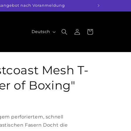
Kursangebot nach Voranmeldung
S
Einloggen
Warenkorb
Deutsch
p
r
a
c
stcoast Mesh T-
h
er of Boxing"
e
gem perforiertem, schnell
astischen Fasern Docht die