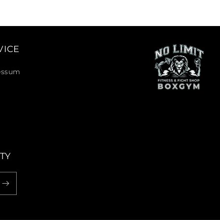
VICE
essum
TY