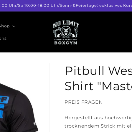
1:00 Uhr/Sa 10:00-18:00 Uhr/Sonn-&Feiertage: exklusives 
 Shop
Uns
Pitbull We
Shirt "Mast
PREIS FRAGEN
Hergestellt aus hochwerti
trocknendem Strick mit el