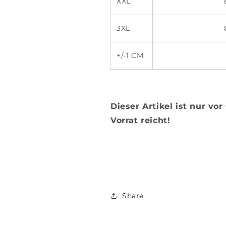
XXL
82 
3XL
83 
+/-1 CM
Dieser Artikel ist nur vor
Vorrat reicht!
Share