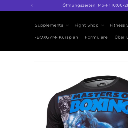
Direkt
Öffnungszeiten: Mo-Fr 10:00-2
zum
Inhalt
Supplements
Fight Shop
Fitness
-BOXGYM- Kursplan
Formulare
Über 
Zu
Produktinformationen
springen