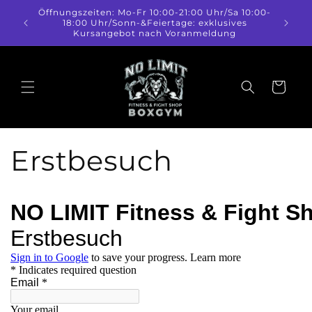
Direkt
Öffnungszeiten: Mo-Fr 10:00-21:00 Uhr/Sa 10:00-
zum
18:00 Uhr/Sonn-&Feiertage: exklusives
Inhalt
Kursangebot nach Voranmeldung
Warenkorb
Erstbesuch